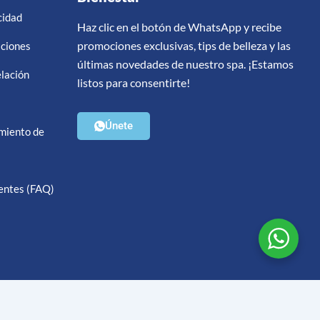
cidad
Haz clic en el botón de WhatsApp y recibe
promociones exclusivas, tips de belleza y las
iciones
últimas novedades de nuestro spa. ¡Estamos
elación
listos para consentirte!
Únete
amiento de
entes (FAQ)
Diseño web HT