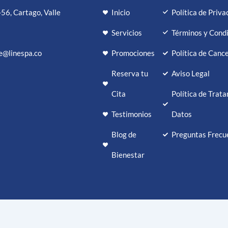
-56, Cartago, Valle
Inicio
Política de Priva
Servicios
Términos y Cond
te@linespa.co
Promociones
Política de Canc
Reserva tu
Aviso Legal
Cita
Política de Trat
Testimonios
Datos
Blog de
Preguntas Frecu
Bienestar
rvados.