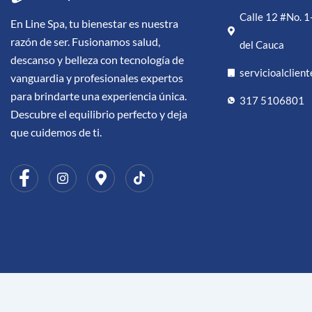
Calle 12 #No. 1
En Line Spa, tu bienestar es nuestra
razón de ser. Fusionamos salud,
del Cauca
descanso y belleza con tecnología de
servicioalclien
vanguardia y profesionales expertos
para brindarte una experiencia única.
317 5106801
Descubre el equilibrio perfecto y deja
que cuidemos de ti.
©2025. LINE SPA. Todos los derechos rese