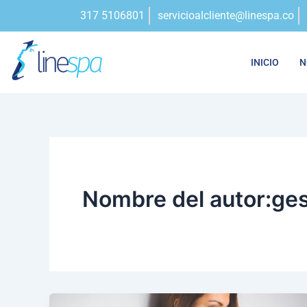
Ir
317 5106801
servicioalcliente@linespa.co
al
contenido
INICIO
N
Nombre del autor:ges