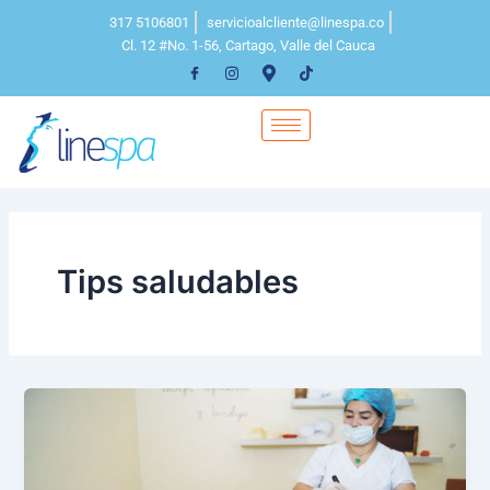
Ir
317 5106801
servicioalcliente@linespa.co
al
Cl. 12 #No. 1-56, Cartago, Valle del Cauca
contenido
Tips saludables