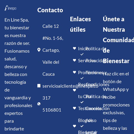
Contacto
Enlaces
Únete a
En Line Spa,
Calle 12
tu bienestar
útiles
Nuestra
es nuestra
#No. 1-56,
Comunida
razón de ser.
Inicio
Política de
de
Cartago,
Fusionamos
salud,
Bienestar
Servicios
Privacidad
Valle del
descanso y
Promociones
Términos y
Haz clic en el
belleza con
Cauca
botón de
tecnología
Reserva
Condiciones
servicioalcliente@linespa.co
WhatsApp y
de
tu Cita
Política de
recibe
vanguardia y
317
promociones
profesionales
Testimonios
Cancelación
5106801
exclusivas,
expertos
tips de
Blog de
Aviso
para
belleza y las
brindarte
Bienestar
Legal