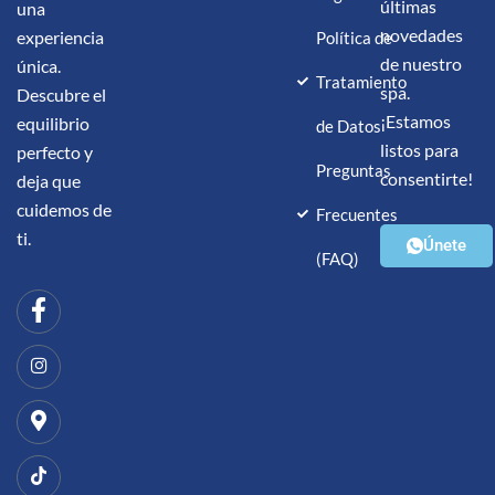
últimas
una
novedades
experiencia
Política de
de nuestro
única.
Tratamiento
spa.
Descubre el
¡Estamos
equilibrio
de Datos
listos para
perfecto y
Preguntas
consentirte!
deja que
cuidemos de
Frecuentes
ti.
Únete
(FAQ)